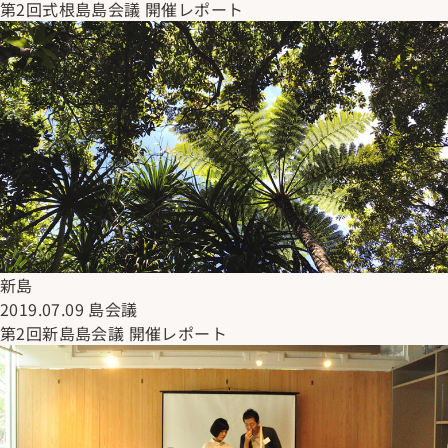
第2回式根島島会議 開催レポート
新島
2019.07.09
島会議
第2回新島島会議 開催レポート