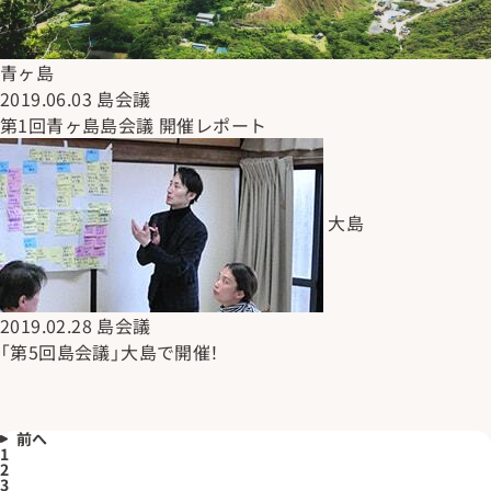
青ヶ島
2019.06.03
島会議
第1回青ヶ島島会議 開催レポート
大島
2019.02.28
島会議
「第5回島会議」大島で開催！
前へ
1
2
3