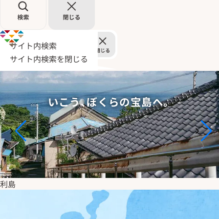
サイト内検索
サイト内検索を閉じる
いこう、
ぼくらの宝島へ。
大島（泉津の切通し）
利島
新島（前浜海岸）
式根島（泊海水浴場）
神津島（天上山）
三宅島（今崎海岸）
御蔵島（白滝）
八丈島（神湊港）
青ヶ島（ひんぎゃ）
父島（境浦海岸）
母島（北村小学校跡）