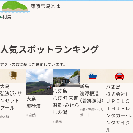
東京宝島とは
利島
人気スポットランキング
アクセス数に基づき選定しています。
大島
新島
八丈島
八丈島
弘法浜・サ
渡浮根港
株式会社Ｈ
八丈町 末吉
大島
ンセット
（若郷漁港）
ＪＰＩＬＯ
温泉・みはら
裏砂漠
プール
ＴＨＪＰレ
#港・空港・ヘリ
しの湯
ンタカー・レ
#自然
ポート
#体験
#温泉
ンタサイク
ル